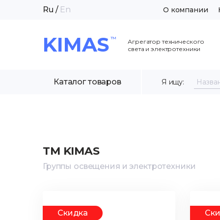
Ru
/
En
О компании
KIMAS
Агрегатор технического
света и электротехники
Каталог товаров
Я ищу:
TM KIMAS
Группы освещения и электротехники
Скидка
Ск