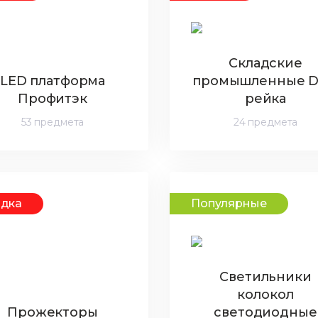
Складские
LED платформа
промышленные D
Профитэк
рейка
53 предмета
24 предмета
идка
Популярные
Светильники
колокол
Прожекторы
светодиодные