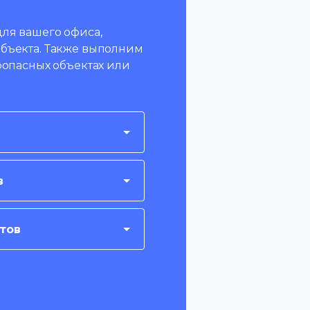
ля вашего офиса,
бъекта. Также выполним
оопасных объектах или
в
тов