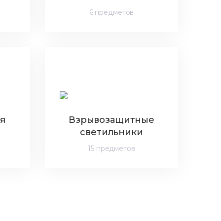
6 предметов
я
Взрывозащитные
светильники
15 предметов