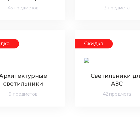
45 предметов
3 предмета
идка
Скидка
Архитектурные
Светильники дл
светильники
АЗС
9 предметов
42 предмета