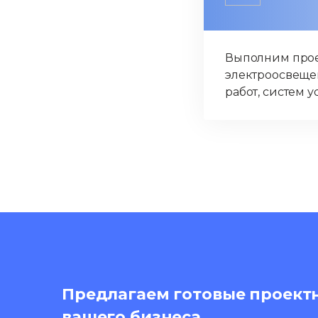
Выполним про
электроосвеще
работ, систем у
Предлагаем готовые проект
вашего бизнеса