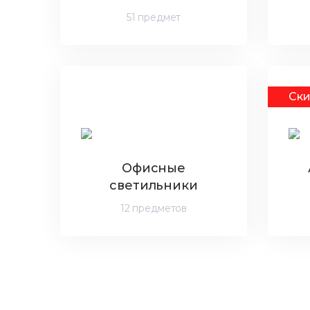
51 предмет
Ск
Офисные
светильники
12 предметов