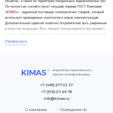
объектах, а также на территории специальных взрывоопасных зон.
Он полностью соответствуют текущим нормам ГОСТ. Компания
«
KIMAS
» - надежный поставщик электрических товаров, который
использует проверенные технологии и новые комплектующие.
Дополнительная гарантия позволит потребителям быть уверенным
в качестве продукции. Весь процесс контролируется мастерами с
опытом, сборка выполняется на профессиональном оборудовании,
которое гарантирует отсутствие брака.
Развернуть
Особенности светодиодных приборов
освещения желудь Ex
Специальный светильник
ВЗГ
по типу желудь произведён из
KIMAS
Агрегатор технического
устойчивого материала, который помогает использовать
света и электротехники
светильники для дальнейшей стационарной установки. Для
монтажа используется только кабель, провода, которые
+7 (499) 677 53 37
рекомендованы
ПУЭ
для установки на территории взрывоопасных
+7 (919) 011 69 78
зон.
info@kimas.ru
Взрывозащищенные светильники
ВЗГ
состоят из колпака и самого
защитного корпуса. Колпак выполнен
О компании
Освещение по
из
светопропускаемого
материала, который герметично заделан в