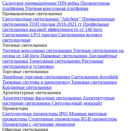
Складские промышленные DIN-рейка
Прожекторная
платформа
Уличная консольная платформа
Промышленные светильники
Светодиодные светильники "Айсберг"
Промышленные
светильники ТОП продаж 2018-2021 гг
Профильные
светильники высокой эффективности от 140 lm/w
Светильники UFO тарелки
Светильники колокол
светодиодные
Уличные светильники
Уличные консольные светильники
Уличные светильники на
опоры от 140 lm/w
Парковые светильники
Ландшафтные
светильники
Тоннельные светильники
Ригельные
светильники и установки
Торговые светильники
Линейные торговые светильники
Светильники downlight
Трековые системы и шинопровод
Трековые светильники
Карданные светильники
Архитектурные светильники
Архитектурные фасадные светильники
Архитектурные
настенные светильники
Светодиодный дюралайт
Прожекторы
Светодиодные прожекторы IP65
Мощные мачтовые
прожекторы
Спортивные прожекторы
RGB прожекторы
Прожекторы с датчиками движения
Офисные светильники