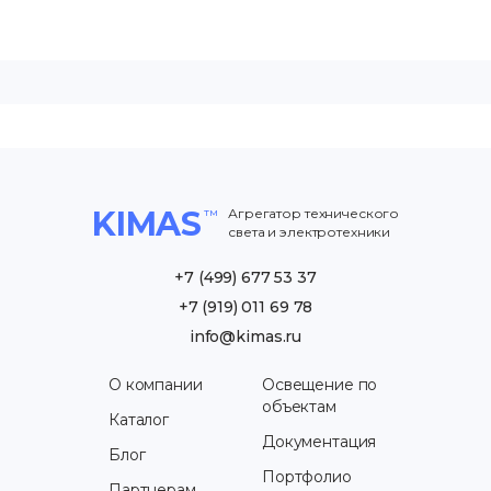
Служат больше 25 лет, не теряя эксплуатационных
характеристик.
Имеют высокую теплоэффективность, не требуют
больших затрат на отопление.
Не подвержены появлению сквозняков, грибка и
плесени, не боятся грызунов.
KIMAS
Агрегатор технического
света и электротехники
Стоят на 50-70% дешевле капитальных построек.
+7 (499) 677 53 37
Мобильны, пригодны для разборки, транспортировки и
возведения на другом месте.
+7 (919) 011 69 78
info@kimas.ru
Почему стоит обратиться к нам?
Работаем по ГОСТам. Проектируем здания по ГОСТ
О компании
Освещение по
21.502-2007 и ЕСКД. При строительстве соблюдаем
объектам
требования ГОСТ 22853-86, ГОСТ 25957-83, ГОСТ 4,252-84
Каталог
и других государственных стандартов.
Документация
Блог
Портфолио
Строим быстро. Возводим ангары за 2-3 недели,
Партнерам