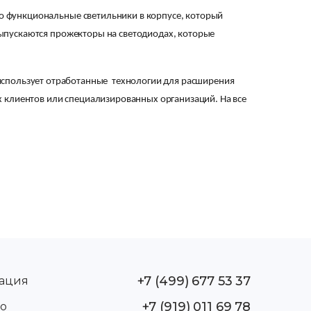
 функциональные светильники в корпусе, который
ыпускаются прожекторы на светодиодах, которые
 использует отработанные технологии для расширения
х клиентов или специализированных организаций. На все
м рассеивания световых лучей, благодаря которому
ри помощи болтовых соединений к основанию мачты. Для
ет учитывать высоту самой мачты, размеры освещаемой
таких устройств составляет свыше 50 тыс. часов. Этот
+7 (499) 677 53 37
ация
+7 (919) 011 69 78
о