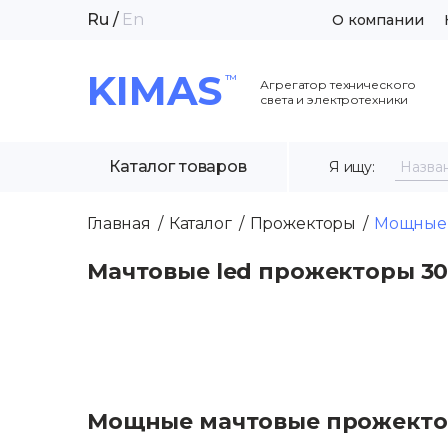
Ru
/
En
О компании
KIMAS
Агрегатор технического
света и электротехники
Каталог товаров
Я ищу:
Главная
Каталог
Прожекторы
Мощные 
Мачтовые led прожекторы 300, 
Мощные мачтовые прожект