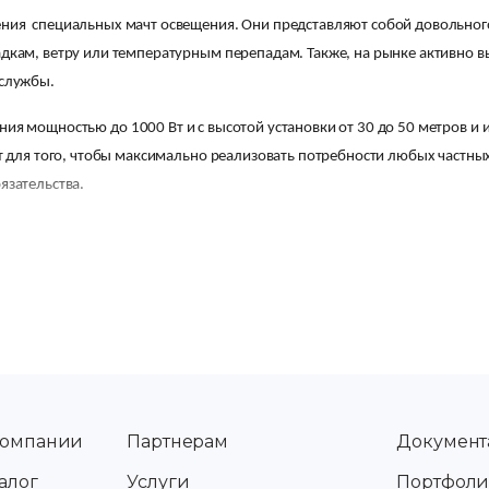
ия специальных мачт освещения. Они представляют собой довольного
кам, ветру или температурным перепадам. Также, на рынке активно в
 службы.
ия мощностью до 1000 Вт и с высотой установки от 30 до 50 метров и
 для того, чтобы максимально реализовать потребности любых частны
язательства.
вого освещения
аются от остальных прожекторов своим специально подобранным угло
бходимое для создания осветительного луча с большой высоты.
поиске надежного прибора с устойчивым корпусом. Он монтируется п
ние на прожекторы с узкими углами. Также, будущий потребитель буд
етильника защитит сами диоды от повреждений. Средний период работы 
компании
Партнерам
Документ
редства на покупке обычных ламп уличного освещения.
алог
Услуги
Портфоли