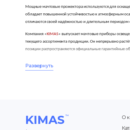
Мощные мачтовые прожектора используются для оснащен
обладает повышенной устойчивостью к атмосферным осад
отличаются своей надёжностью и длительным периодом
Компания «
KIMAS
» выпускает мачтовые приборы освещен
текущего ассортимента продукции. Он непрерывно растёт
позиции распространяются официальные гарантийные об
Особенности выбора устройств для мачто
Развернуть
Мачтовые прожекторы 500 и 1000 Вт светодиодные отлич
получается создавать узконаправленное освещение, нео
Важнейший критерий выбора светильника заключается в 
эффективного применения прибора можно обратить внима
площади. Во время ливня или снежных осадков корпус св
KIMAS
О 
параметр пригодится тем, кто желает сэкономить свои с
Кат