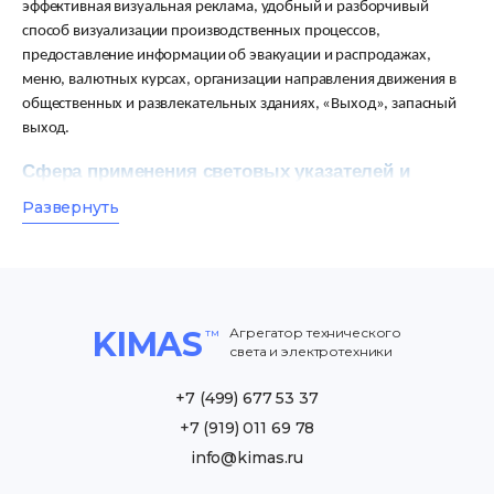
эффективная визуальная реклама, удобный и разборчивый
способ визуализации производственных процессов,
предоставление информации об эвакуации и распродажах,
меню, валютных курсах, организации направления движения в
общественных и развлекательных зданиях, «Выход», запасный
выход.
Сфера применения световых указателей и
табло KIMAS
Развернуть
Наше постоянное предложение светодиодных табло и
указателей включает в себя:
дисплеи для промышленности;
информационные, рекламные, спортивные табло;
KIMAS
Агрегатор технического
таймеры;
света и электротехники
индикаторы валют и процентных ставок;
+7 (499) 677 53 37
измерительные и метеорологические табло;
цены и парковочные пилоны.
+7 (919) 011 69 78
info@kimas.ru
Светодиодные табло является универсальным средством
передачи информации, его можно использовать для